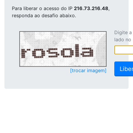
Para liberar o acesso
do IP
216.73.216.48
,
responda ao desafio abaixo.
Digite 
lado no
[trocar imagem]